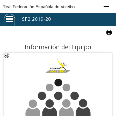
Togg
Real Federación Española de Voleibol
navig
SF2 2019-20
Información del Equipo