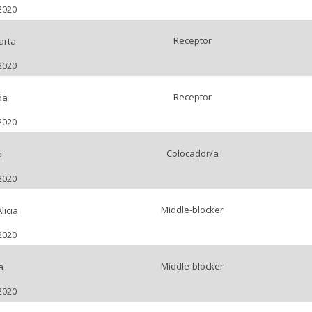
2020
Receptor
arta
2020
Receptor
da
2020
Colocador/a
a
2020
Middle-blocker
licia
2020
Middle-blocker
a
2020