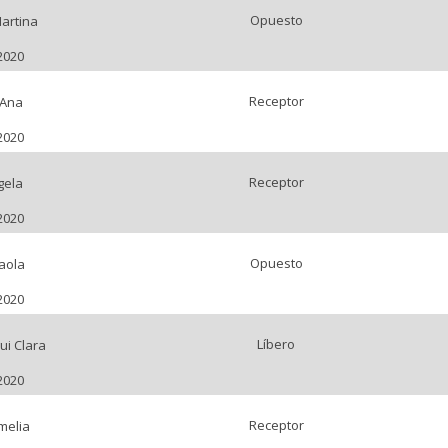
Opuesto
Martina
2020
Receptor
 Ana
2020
Receptor
gela
2020
Opuesto
aola
2020
Líbero
ui Clara
2020
Receptor
melia