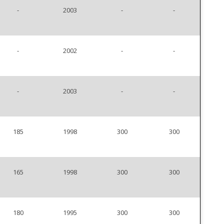
-
2003
-
-
-
2002
-
-
-
2003
-
-
185
1998
300
300
165
1998
300
300
180
1995
300
300