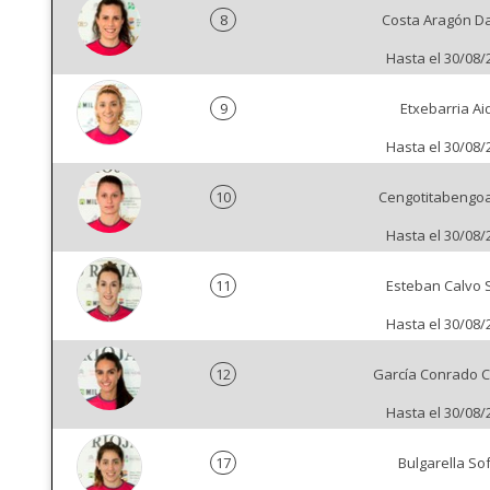
8
Costa Aragón D
Hasta el 30/08/
9
Etxebarria Ai
Hasta el 30/08/
10
Cengotitabengo
Hasta el 30/08/
11
Esteban Calvo 
Hasta el 30/08/
12
García Conrado C
Hasta el 30/08/
17
Bulgarella Sof