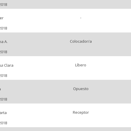
2018
-
er
2018
Colocador/a
a A.
2018
Líbero
ui Clara
2018
Opuesto
a
2018
Receptor
arta
2018