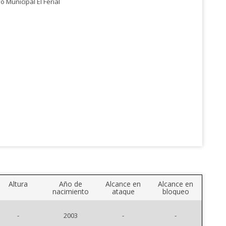
o Municipal El Ferial
Altura
Año de
Alcance en
Alcance en
nacimiento
ataque
bloqueo
-
2003
-
-