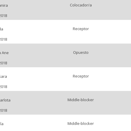
Colocador/a
anira
2018
Receptor
da
2018
Opuesto
a Ane
2018
Receptor
Sara
2018
Middle-blocker
arlota
2018
Middle-blocker
ía