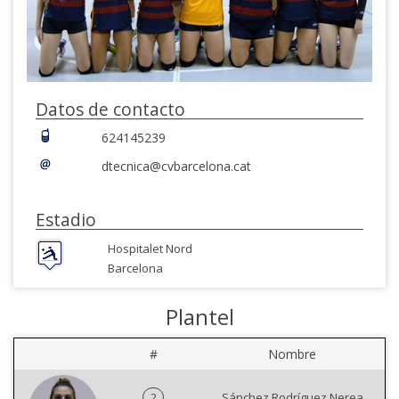
Datos de contacto
624145239
dtecnica@cvbarcelona.cat
Estadio
Hospitalet Nord
Barcelona
Plantel
#
Nombre
2
Sánchez Rodríguez Nerea