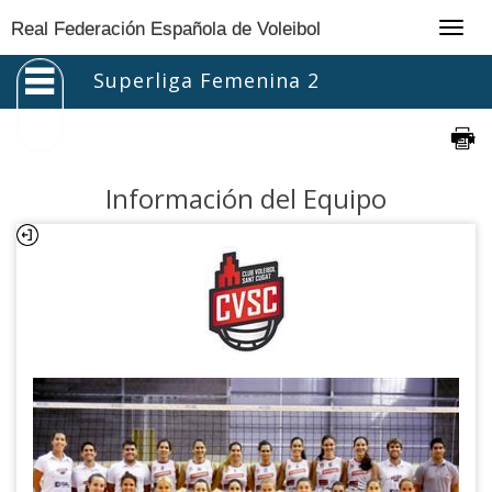
Togg
Real Federación Española de Voleibol
navig
Superliga Femenina 2
Información del Equipo