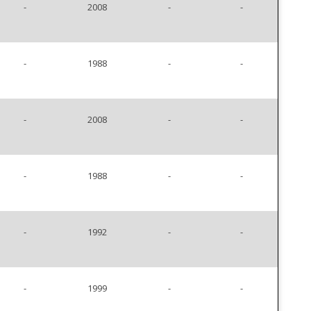
-
2008
-
-
-
1988
-
-
-
2008
-
-
-
1988
-
-
-
1992
-
-
-
1999
-
-