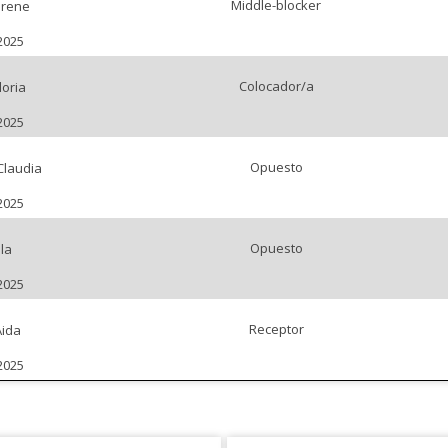
Middle-blocker
Irene
2025
Colocador/a
oria
2025
Opuesto
Claudia
2025
Opuesto
la
2025
Receptor
ida
2025