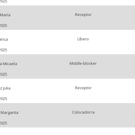
2025
Receptor
 María
2025
Líbero
anca
2025
Middle-blocker
a Micaela
2025
Receptor
 Julia
2025
Colocador/a
 Margarita
2025