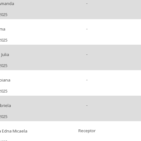
-
 Amanda
2025
-
ema
2025
-
Julia
2025
-
biana
2025
-
briela
2025
Receptor
a Edna Micaela