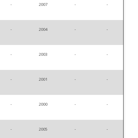
-
2007
-
-
-
2004
-
-
-
2003
-
-
-
2001
-
-
-
2000
-
-
-
2005
-
-