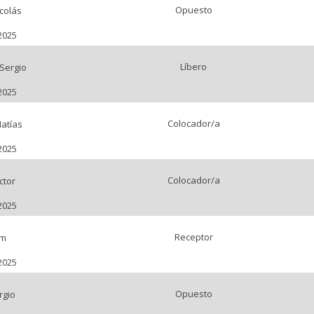
Opuesto
icolás
2025
Líbero
Sergio
2025
Colocador/a
atías
2025
Colocador/a
ctor
2025
Receptor
em
2025
Opuesto
rgio