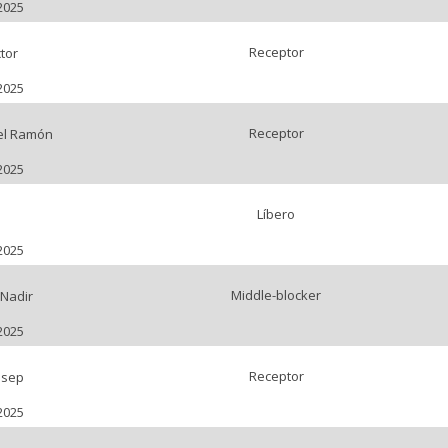
2025
Receptor
tor
2025
Receptor
el Ramón
2025
Líbero
a
2025
Middle-blocker
Nadir
2025
Receptor
osep
2025