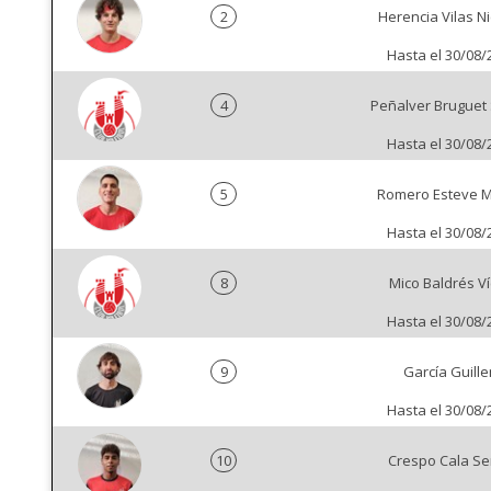
2
Herencia Vilas N
Hasta el 30/08/
4
Peñalver Bruguet 
Hasta el 30/08/
5
Romero Esteve M
Hasta el 30/08/
8
Mico Baldrés Ví
Hasta el 30/08/
9
García Guill
Hasta el 30/08/
10
Crespo Cala Se