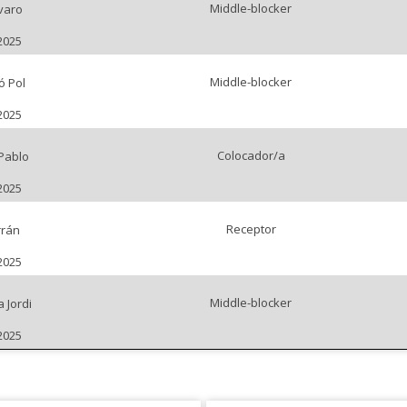
Middle-blocker
varo
2025
Middle-blocker
ó Pol
2025
Colocador/a
 Pablo
2025
Receptor
rrán
2025
Middle-blocker
 Jordi
2025