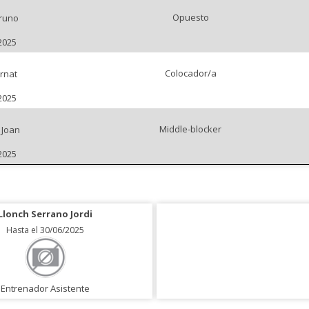
Opuesto
runo
2025
Colocador/a
ernat
2025
Middle-blocker
Joan
2025
Llonch Serrano Jordi
Hasta el 30/06/2025
Entrenador Asistente