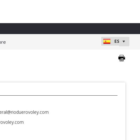
ore
neral@rioduerovoley.com
rovoley.com