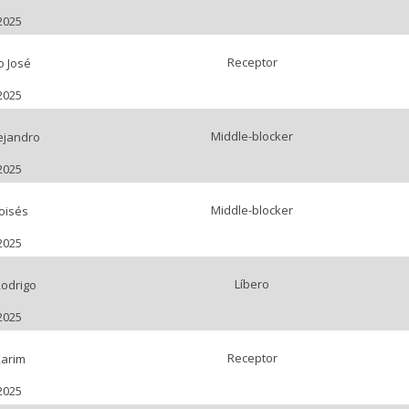
2025
Receptor
o José
2025
Middle-blocker
lejandro
2025
Middle-blocker
oisés
2025
Líbero
Rodrigo
2025
Receptor
Karim
2025