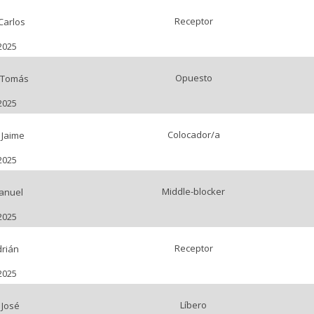
Receptor
Carlos
2025
Opuesto
 Tomás
2025
Colocador/a
 Jaime
2025
Middle-blocker
anuel
2025
Receptor
drián
2025
Líbero
 José