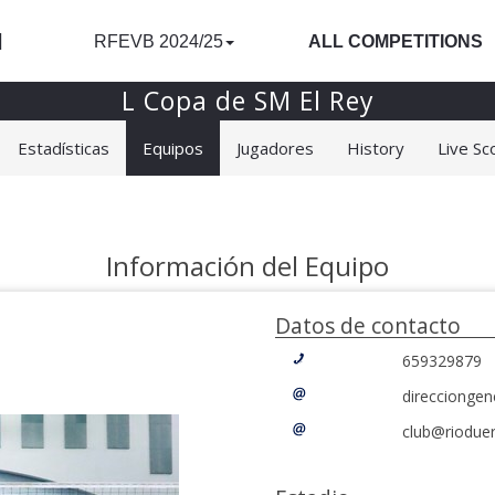
l
RFEVB 2024/25
ALL COMPETITIONS
L Copa de SM El Rey
Estadísticas
Equipos
Jugadores
History
Live Sc
Información del Equipo
Datos de contacto
659329879
direccionge
club@riodue