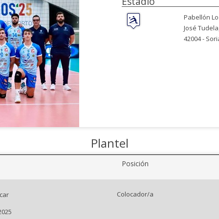
Estadio
Pabellón Lo
José Tudela,
42004 -
Sori
Plantel
Posición
Colocador/a
car
2025