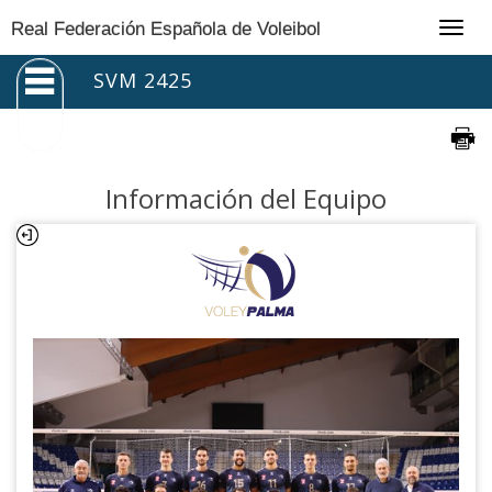
Togg
Real Federación Española de Voleibol
navig
SVM 2425
Información del Equipo