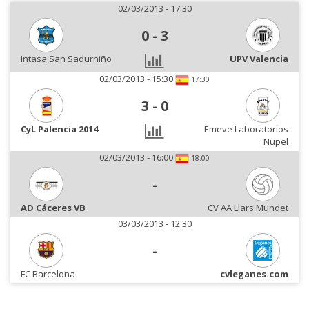
02/03/2013 - 17:30
0
-
3
Intasa San Sadurniño
UPV Valencia
02/03/2013 - 15:30
17:30
3
-
0
CyL Palencia 2014
Emeve Laboratorios
Nupel
02/03/2013 - 16:00
18:00
-
AD Cáceres VB
CV AA Llars Mundet
03/03/2013 - 12:30
-
FC Barcelona
cvleganes.com