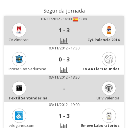
Segunda jornada
01/11/2012 - 16:00
18:00
1
-
3
CV Almoradi
CyL Palencia 2014
03/11/2012 - 17:30
0
-
3
Intasa San Sadurniño
CV AA Llars Mundet
03/11/2012 - 18:30
-
Textil Santanderina
UPV Valencia
03/11/2012 - 19:00
1
-
3
cvleganes.com
Emeve Laboratorios