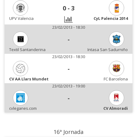
0
-
3
UPV Valencia
CyL Palencia 2014
23/02/2013 - 18:30
-
Textil Santanderina
Intasa San Sadurniño
23/02/2013 - 18:30
-
CV AA Llars Mundet
FC Barcelona
23/02/2013 - 19:00
-
cvleganes.com
CV Almoradi
16ª Jornada