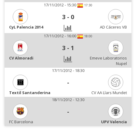
17/11/2012 - 15:30
17:30
3
-
0
CyL Palencia 2014
AD Cáceres VB
17/11/2012 - 16:00
18:00
3
-
1
CV Almoradi
Emeve Laboratorios
Nupel
17/11/2012 - 18:30
-
Textil Santanderina
CV AA Llars Mundet
18/11/2012 - 12:30
-
FC Barcelona
UPV Valencia