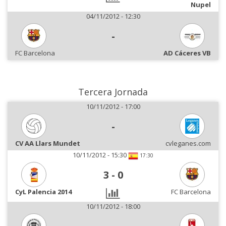
Nupel
04/11/2012 - 12:30
-
FC Barcelona
AD Cáceres VB
Tercera Jornada
10/11/2012 - 17:00
-
CV AA Llars Mundet
cvleganes.com
10/11/2012 - 15:30
17:30
3
-
0
CyL Palencia 2014
FC Barcelona
10/11/2012 - 18:00