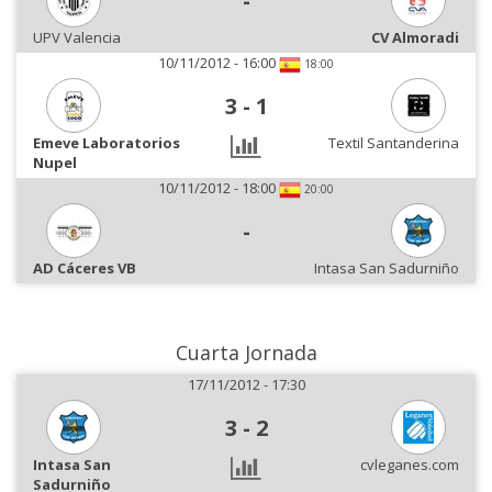
-
UPV Valencia
CV Almoradi
10/11/2012 - 16:00
18:00
3
-
1
Emeve Laboratorios
Textil Santanderina
Nupel
10/11/2012 - 18:00
20:00
-
AD Cáceres VB
Intasa San Sadurniño
Cuarta Jornada
17/11/2012 - 17:30
3
-
2
Intasa San
cvleganes.com
Sadurniño