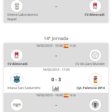
-
Emeve Laboratorios
CV Almoradi
Nupel
14ª Jornada
16/02/2013 - 15:00
17:00
-
CV Almoradi
CV AA Llars Mundet
16/02/2013 - 17:30
0
-
3
Intasa San Sadurniño
CyL Palencia 2014
16/02/2013 - 16:00
18:00
-