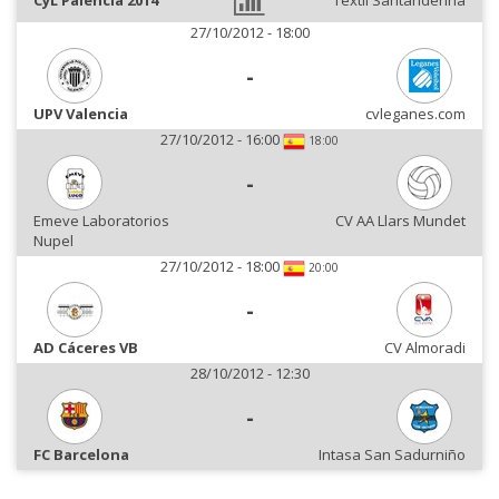
CyL Palencia 2014
Textil Santanderina
27/10/2012 - 18:00
-
UPV Valencia
cvleganes.com
27/10/2012 - 16:00
18:00
-
Emeve Laboratorios
CV AA Llars Mundet
Nupel
27/10/2012 - 18:00
20:00
-
AD Cáceres VB
CV Almoradi
28/10/2012 - 12:30
-
FC Barcelona
Intasa San Sadurniño