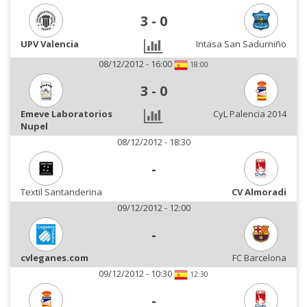
3
-
0
UPV Valencia
Intasa San Sadurniño
08/12/2012 - 16:00
18:00
3
-
0
Emeve Laboratorios
CyL Palencia 2014
Nupel
08/12/2012 - 18:30
-
Textil Santanderina
CV Almoradi
09/12/2012 - 12:00
-
cvleganes.com
FC Barcelona
09/12/2012 - 10:30
12:30
-