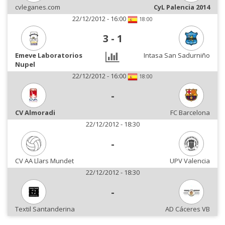
cvleganes.com
CyL Palencia 2014
22/12/2012 - 16:00
18:00
3
-
1
Emeve Laboratorios
Intasa San Sadurniño
Nupel
22/12/2012 - 16:00
18:00
-
CV Almoradi
FC Barcelona
22/12/2012 - 18:30
-
CV AA Llars Mundet
UPV Valencia
22/12/2012 - 18:30
-
Textil Santanderina
AD Cáceres VB