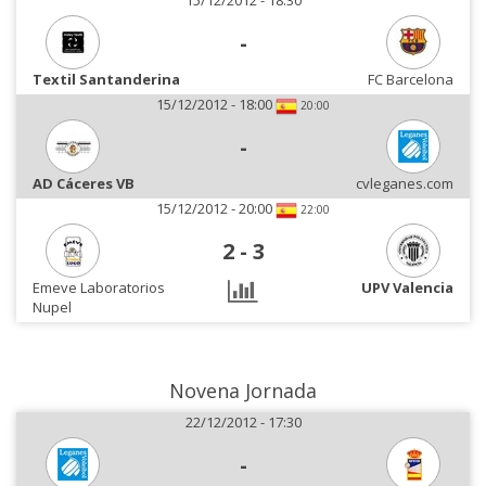
15/12/2012 - 18:30
-
Textil Santanderina
FC Barcelona
15/12/2012 - 18:00
20:00
-
AD Cáceres VB
cvleganes.com
15/12/2012 - 20:00
22:00
2
-
3
Emeve Laboratorios
UPV Valencia
Nupel
Novena Jornada
22/12/2012 - 17:30
-