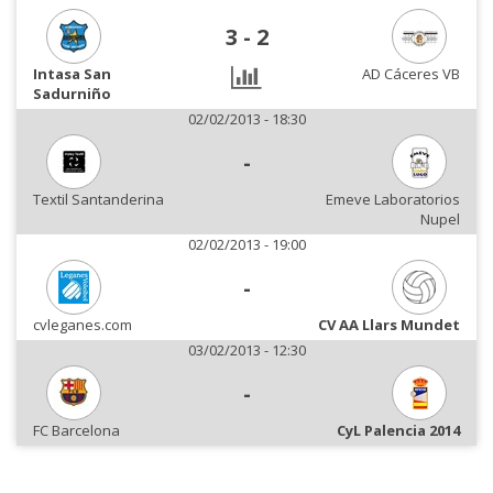
3
-
2
Intasa San
AD Cáceres VB
Sadurniño
02/02/2013 - 18:30
-
Textil Santanderina
Emeve Laboratorios
Nupel
02/02/2013 - 19:00
-
cvleganes.com
CV AA Llars Mundet
03/02/2013 - 12:30
-
FC Barcelona
CyL Palencia 2014