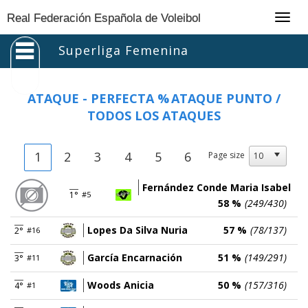
Togg
Real Federación Española de Voleibol
navig
Superliga Femenina
ATAQUE - PERFECTA %
ATAQUE PUNTO /
TODOS LOS ATAQUES
1
2
3
4
5
6
Page size
Fernández Conde Maria Isabel
1°
#5
58 %
(249/430)
Lopes Da Silva Nuria
57 %
(78/137)
2°
#16
García Encarnación
51 %
(149/291)
3°
#11
Woods Anicia
50 %
(157/316)
4°
#1