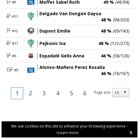
Moffet Sabel Ruth
49 %
(46/94)
5°
#0
Delgado Van Dongen Daysa
6°
#11
48 %
(98/203)
Dupont Emilie
48 %
(69/143)
7°
#12
Pejkovic Iva
48 %
(131/275)
8°
#17
Espadalé Gelis Anna
46 %
(58/126)
9°
#6
Alonso-Mañero Perez Rosalia
10°
#9
46 %
(76/167)
1
2
3
4
5
6
Page size
We use cookies on this site to enhance your browsing experience -
>Learn more
X
PRIVACY POLICY